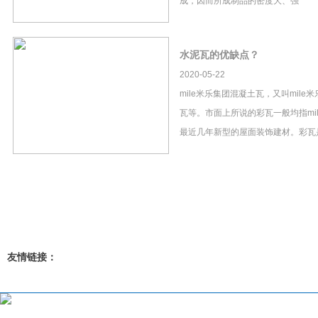
成，因而所成制品的密度大、强
水泥瓦的优缺点？
2020-05-22
mile米乐集团混凝土瓦，又叫mil
瓦等。市面上所说的彩瓦一般均指mi
最近几年新型的屋面装饰建材。彩瓦
友情链接：