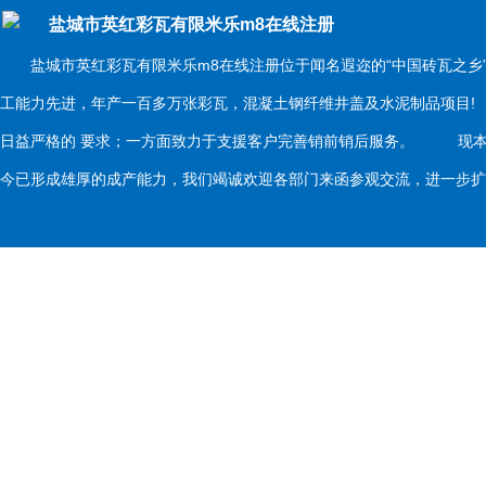
盐城市英红彩瓦有限米乐m8在线注册
盐城市英红彩瓦有限米乐m8在线注册位于闻名遐迩的“中国砖瓦之乡
工能力先进，年产一百多万张彩瓦，混凝土钢纤维井盖及水泥制品项目
日益严格的 要求；一方面致力于支援客户完善销前销后服务。 现本
今已形成雄厚的成产能力，我们竭诚欢迎各部门来函参观交流，进一步扩大