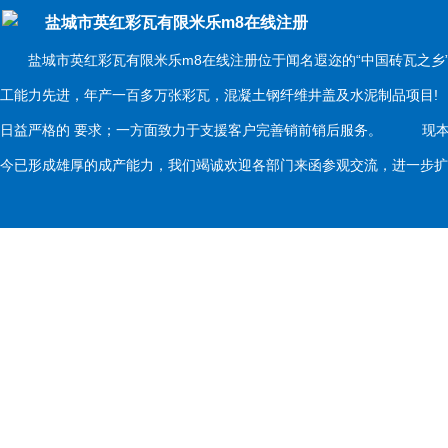
盐城市英红彩瓦有限米乐m8在线注册
盐城市英红彩瓦有限米乐m8在线注册位于闻名遐迩的“中国砖瓦之乡
工能力先进，年产一百多万张彩瓦，混凝土钢纤维井盖及水泥制品项目
日益严格的 要求；一方面致力于支援客户完善销前销后服务。 现本
今已形成雄厚的成产能力，我们竭诚欢迎各部门来函参观交流，进一步扩大