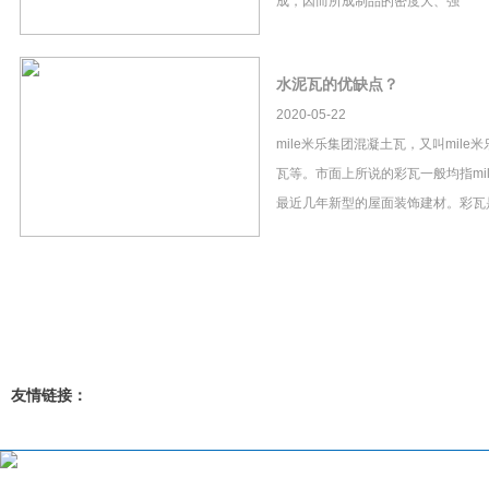
成，因而所成制品的密度大、强
水泥瓦的优缺点？
2020-05-22
mile米乐集团混凝土瓦，又叫mil
瓦等。市面上所说的彩瓦一般均指mi
最近几年新型的屋面装饰建材。彩瓦
友情链接：