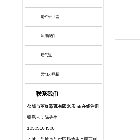
钢纤维井盖
常用配件
烟气道
无动力风帽
联系我们
盐城市英红彩瓦有限米乐m8在线注册
联系人：陈先生
13305104508
地址：盐城市盐都区杨侍生态园西侧