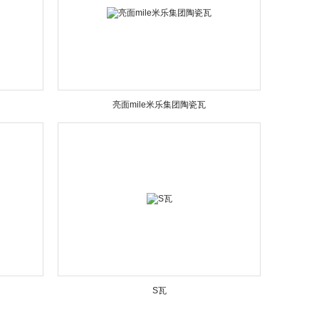
亮面mile米乐集团陶瓷瓦
S瓦