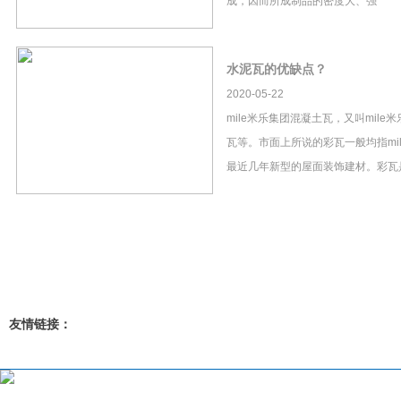
成，因而所成制品的密度大、强
水泥瓦的优缺点？
2020-05-22
mile米乐集团混凝土瓦，又叫mil
瓦等。市面上所说的彩瓦一般均指mi
最近几年新型的屋面装饰建材。彩瓦
友情链接：