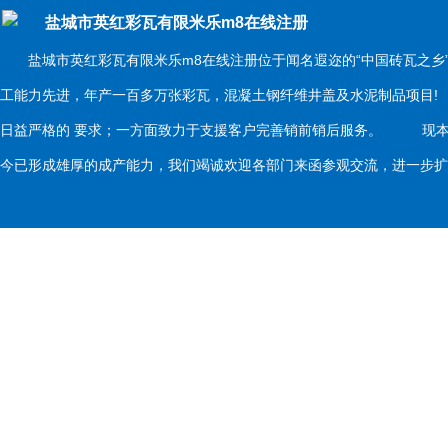
盐城市英红彩瓦有限米乐m8在线注册
盐城市英红彩瓦有限米乐m8在线注册位于闻名遐迩的“中国砖瓦之乡
工能力先进，年产一百多万张彩瓦，混凝土钢纤维井盖及水泥制品项目
日益严格的 要求；一方面致力于支援客户完善销前销后服务。 现本
今已形成雄厚的成产能力，我们竭诚欢迎各部门来函参观交流，进一步扩大