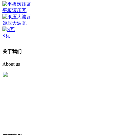
平板滚压瓦
滚压大波瓦
S瓦
关于我们
About us
盐城市英红彩瓦有限米乐m8在线注册
盐城市英红彩瓦有限米乐m8在线注册位于闻名遐迩的“中国砖瓦之乡
百多万张彩瓦，混凝土钢纤维井盖及水泥制品项目! 在市场经济日益
完善销前销后服务。 现本厂生产的产品凭借优良的品质及合理的价
进一步扩大交流合作。 ...