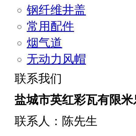
钢纤维井盖
常用配件
烟气道
无动力风帽
联系我们
盐城市英红彩瓦有限米
联系人：陈先生