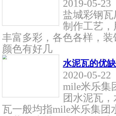
2019-05-23
盐城彩钢瓦
制作工艺，
丰富多彩，各色各样，装
颜色有好几
水泥瓦的优缺
2020-05-22
mile米乐
团水泥瓦，
瓦一般均指mile米乐集