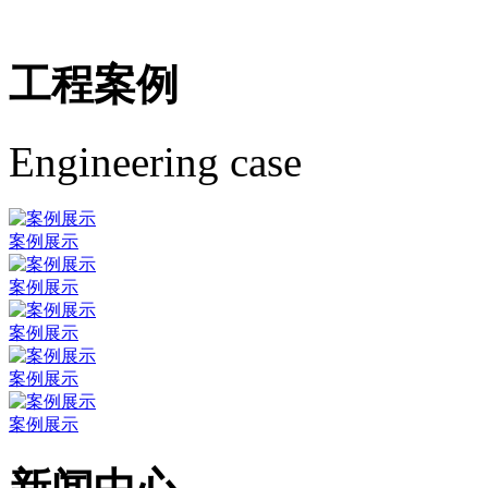
工程案例
Engineering case
案例展示
案例展示
案例展示
案例展示
案例展示