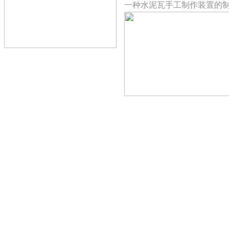
一种水泥瓦手工制作装置的