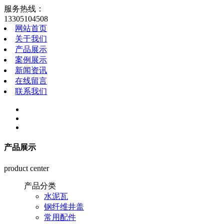
服务热线：
13305104508
网站首页
关于我们
产品展示
案例展示
新闻资讯
在线留言
联系我们
产品展示
product center
产品分类
水泥瓦
钢纤维井盖
常用配件