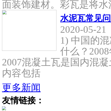
面装饰建材。彩瓦是将水
水泥瓦常见问
2020-05-21
1) 中国
什么？2008
2007混凝土瓦是国内混
内容包括
更多新闻
友情链接：