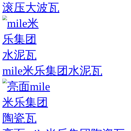
滚压大波瓦
mile米乐集团水泥瓦