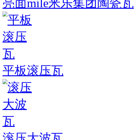
亮面mile米乐集团陶瓷瓦
平板滚压瓦
滚压大波瓦