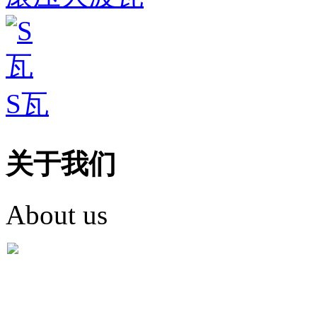
S瓦
关于我们
About us
盐城市英红彩瓦有限米
盐城市英红彩瓦有限米乐m