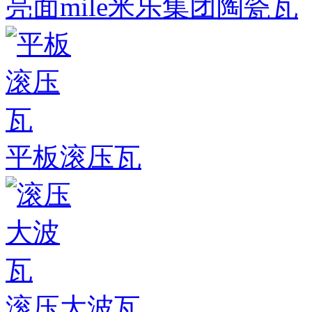
亮面mile米乐集团陶瓷瓦
平板滚压瓦
滚压大波瓦