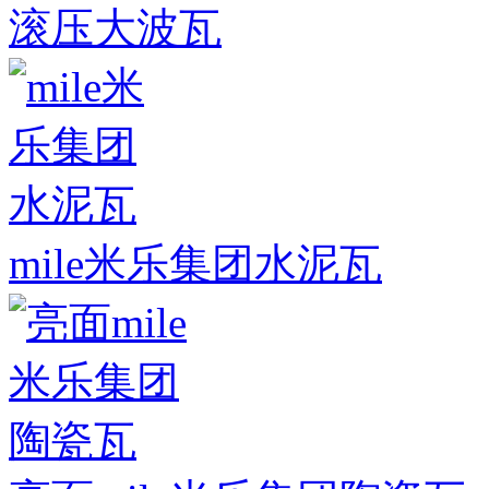
滚压大波瓦
mile米乐集团水泥瓦