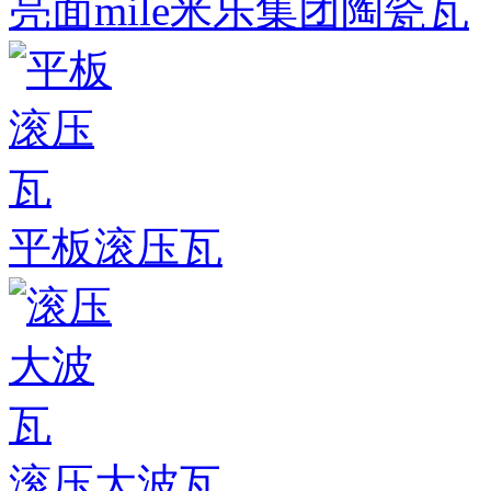
亮面mile米乐集团陶瓷瓦
平板滚压瓦
滚压大波瓦