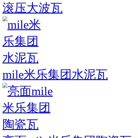
滚压大波瓦
mile米乐集团水泥瓦