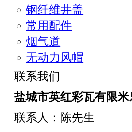
钢纤维井盖
常用配件
烟气道
无动力风帽
联系我们
盐城市英红彩瓦有限米
联系人：陈先生