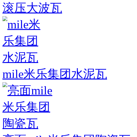
滚压大波瓦
mile米乐集团水泥瓦