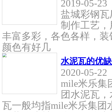
2019-05-23
盐城彩钢瓦
制作工艺，
丰富多彩，各色各样，装
颜色有好几
水泥瓦的优缺
2020-05-22
mile米乐
团水泥瓦，
瓦一般均指mile米乐集