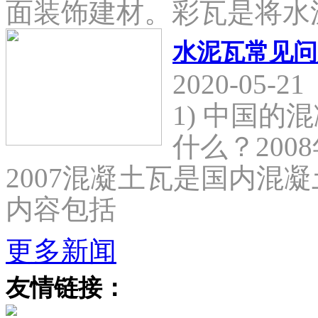
面装饰建材。彩瓦是将水
水泥瓦常见问
2020-05-21
1) 中国
什么？2008
2007混凝土瓦是国内混
内容包括
更多新闻
友情链接：