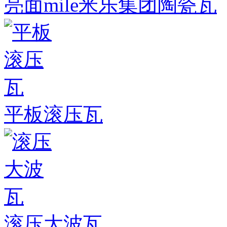
亮面mile米乐集团陶瓷瓦
平板滚压瓦
滚压大波瓦