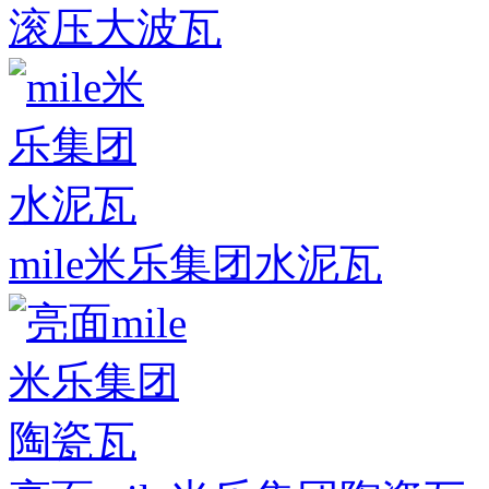
滚压大波瓦
mile米乐集团水泥瓦