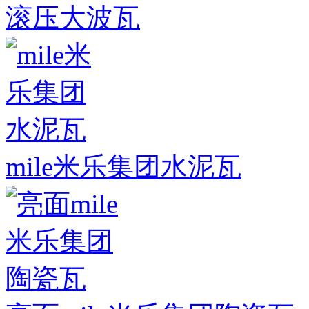
滚压大波瓦
mile米乐集团水泥瓦