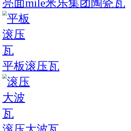
亮面mile米乐集团陶瓷瓦
平板滚压瓦
滚压大波瓦