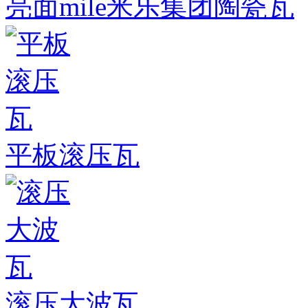
亮面mile米乐集团陶瓷瓦
平板滚压瓦
滚压大波瓦