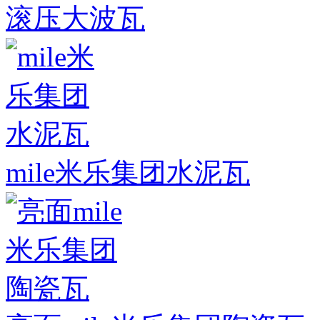
滚压大波瓦
mile米乐集团水泥瓦