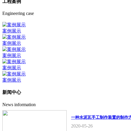
工程案例
Engineering case
案例展示
案例展示
案例展示
案例展示
案例展示
新闻中心
News information
一种水泥瓦手工制作装置的制作
2020-05-26