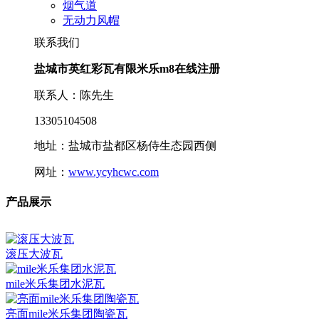
烟气道
无动力风帽
联系我们
盐城市英红彩瓦有限米乐m8在线注册
联系人：陈先生
13305104508
地址：盐城市盐都区杨侍生态园西侧
网址：
www.ycyhcwc.com
产品展示
滚压大波瓦
mile米乐集团水泥瓦
亮面mile米乐集团陶瓷瓦