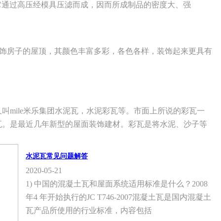
它通过高压经模具压滤而成，因而所成制品的密度大、强
饰房子的屋顶，其颜色丰富多彩，各色各样，装饰起来更具有
，又叫mile米乐集团水泥瓦，水泥彩瓦等。市面上所说的彩瓦一
泥瓦。是最近几年新型的屋面装饰建材。彩瓦是将水泥、沙子等
水泥瓦常见问题解答
2020-05-21
1) 中国的混凝土瓦和屋面系统适用标准是什么？2008
年4 年开始执行的JC T746-2007混凝土瓦是国内混凝土
瓦产品所使用的行业标准，内容包括