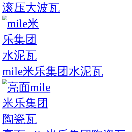
滚压大波瓦
mile米乐集团水泥瓦