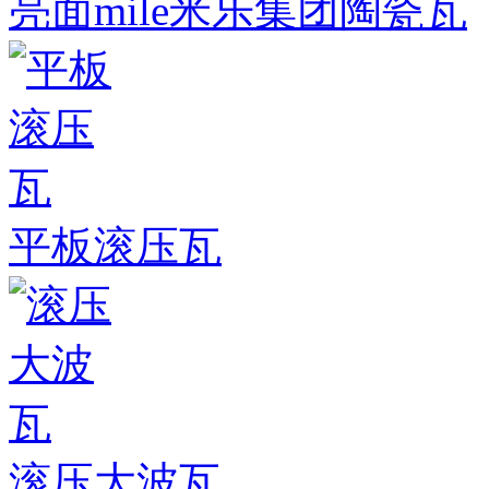
亮面mile米乐集团陶瓷瓦
平板滚压瓦
滚压大波瓦