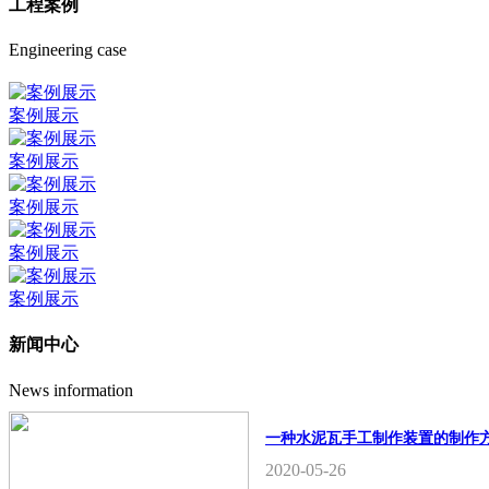
工程案例
Engineering case
案例展示
案例展示
案例展示
案例展示
案例展示
新闻中心
News information
一种水泥瓦手工制作装置的制作
2020-05-26