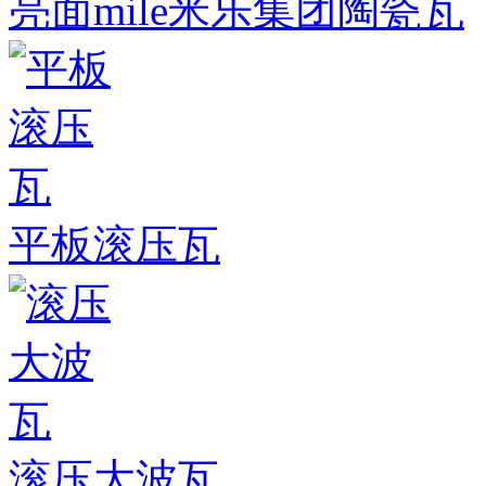
亮面mile米乐集团陶瓷瓦
平板滚压瓦
滚压大波瓦