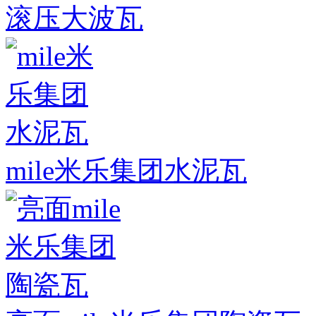
滚压大波瓦
mile米乐集团水泥瓦