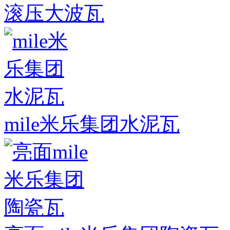
滚压大波瓦
mile米乐集团水泥瓦