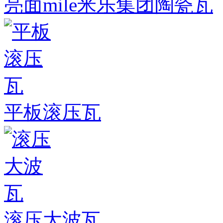
亮面mile米乐集团陶瓷瓦
平板滚压瓦
滚压大波瓦