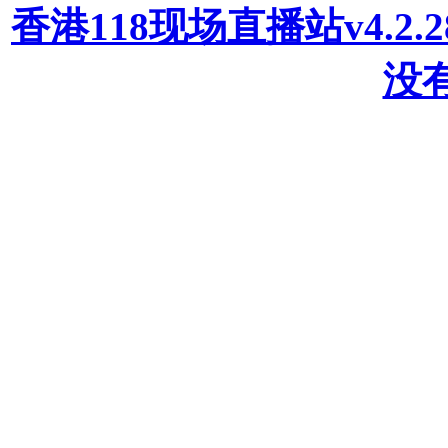
香港118现场直播站v4.2
没