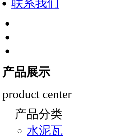
联系我们
产品展示
product center
产品分类
水泥瓦