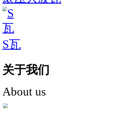
S瓦
关于我们
About us
盐城市英红彩瓦有限米
盐城市英红彩瓦有限米乐m