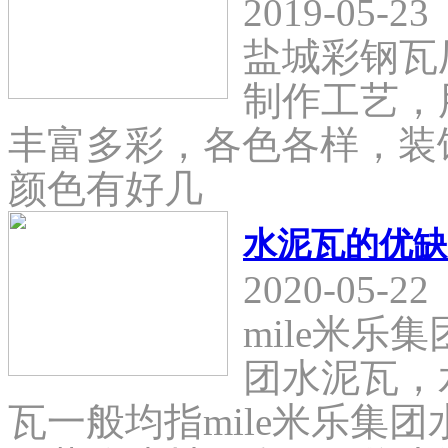
2019-05-23
盐城彩钢瓦
制作工艺，
丰富多彩，各色各样，装
颜色有好几
水泥瓦的优缺
2020-05-22
mile米乐
团水泥瓦，
瓦一般均指mile米乐集