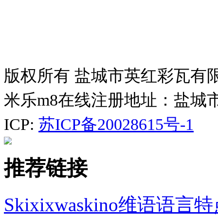
版权所有 盐城市英红彩瓦有
米乐m8在线注册地址：盐城
ICP:
苏ICP备20028615号-1
推荐链接
Skixixwaskino维语语