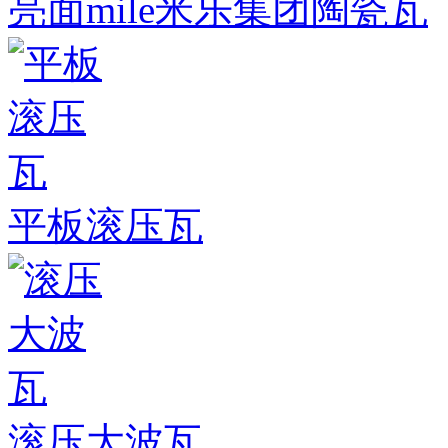
亮面mile米乐集团陶瓷瓦
平板滚压瓦
滚压大波瓦