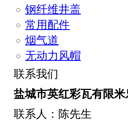
钢纤维井盖
常用配件
烟气道
无动力风帽
联系我们
盐城市英红彩瓦有限米
联系人：陈先生