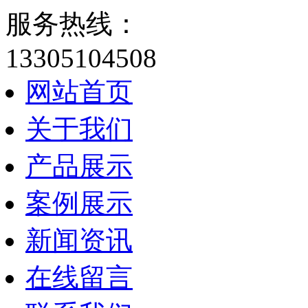
服务热线：
13305104508
网站首页
关于我们
产品展示
案例展示
新闻资讯
在线留言