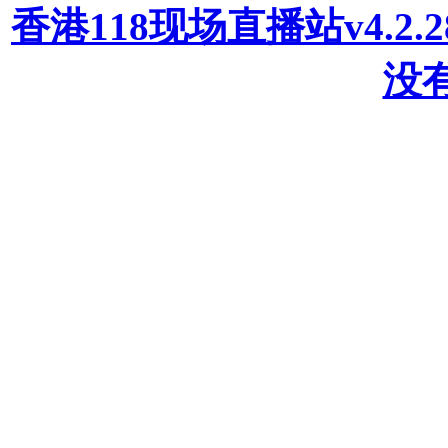
香港118现场直播站v4.2
没