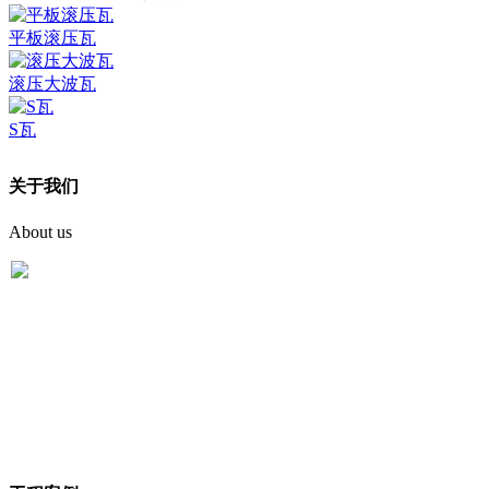
平板滚压瓦
滚压大波瓦
S瓦
关于我们
About us
盐城市英红彩瓦有限米乐m8在线注册
盐城市英红彩瓦有限米乐m8在线注册位于闻名遐迩的“中国砖瓦之乡
百多万张彩瓦，混凝土钢纤维井盖及水泥制品项目! 在市场经济日益
完善销前销后服务。 现本厂生产的产品凭借优良的品质及合理的价
进一步扩大交流合作。 ...