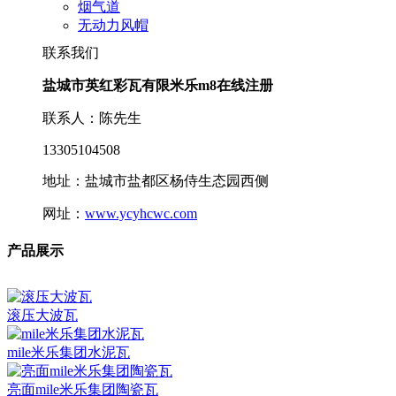
烟气道
无动力风帽
联系我们
盐城市英红彩瓦有限米乐m8在线注册
联系人：陈先生
13305104508
地址：盐城市盐都区杨侍生态园西侧
网址：
www.ycyhcwc.com
产品展示
滚压大波瓦
mile米乐集团水泥瓦
亮面mile米乐集团陶瓷瓦