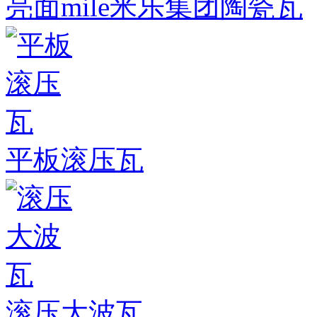
亮面mile米乐集团陶瓷瓦
平板滚压瓦
滚压大波瓦