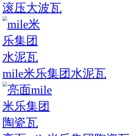
滚压大波瓦
mile米乐集团水泥瓦