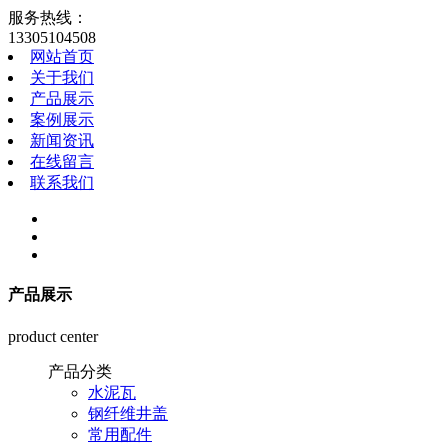
服务热线：
13305104508
网站首页
关于我们
产品展示
案例展示
新闻资讯
在线留言
联系我们
产品展示
product center
产品分类
水泥瓦
钢纤维井盖
常用配件