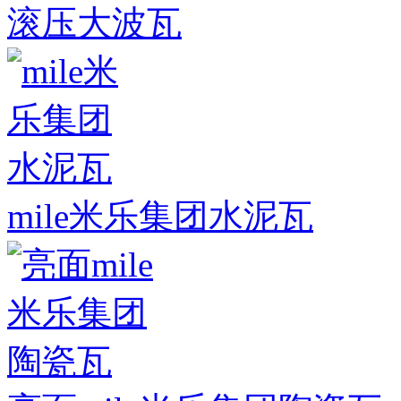
滚压大波瓦
mile米乐集团水泥瓦