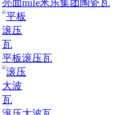
亮面mile米乐集团陶瓷瓦
平板滚压瓦
滚压大波瓦