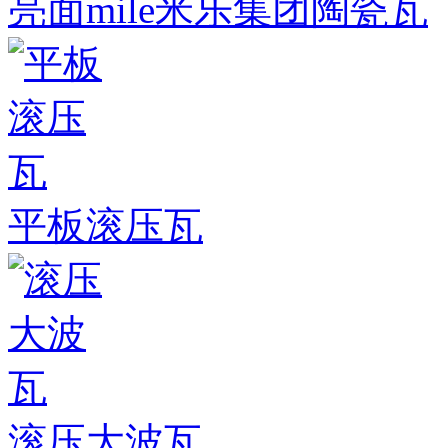
亮面mile米乐集团陶瓷瓦
平板滚压瓦
滚压大波瓦