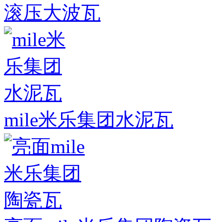
滚压大波瓦
mile米乐集团水泥瓦