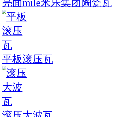
亮面mile米乐集团陶瓷瓦
平板滚压瓦
滚压大波瓦