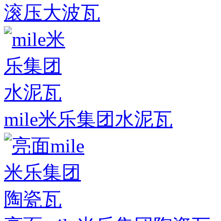
滚压大波瓦
mile米乐集团水泥瓦