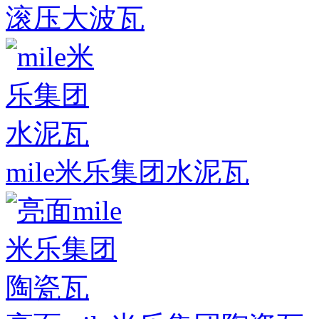
滚压大波瓦
mile米乐集团水泥瓦