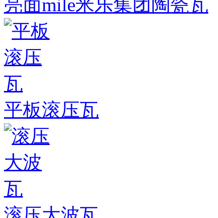
亮面mile米乐集团陶瓷瓦
平板滚压瓦
滚压大波瓦