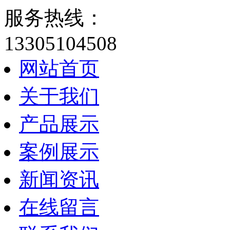
服务热线：
13305104508
网站首页
关于我们
产品展示
案例展示
新闻资讯
在线留言