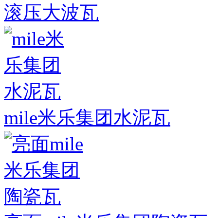
滚压大波瓦
mile米乐集团水泥瓦