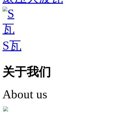
S瓦
关于我们
About us
盐城市英红彩瓦有限米
盐城市英红彩瓦有限米乐m