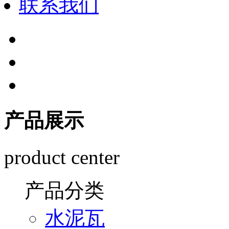
联系我们
产品展示
product center
产品分类
水泥瓦