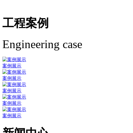
工程案例
Engineering case
案例展示
案例展示
案例展示
案例展示
案例展示