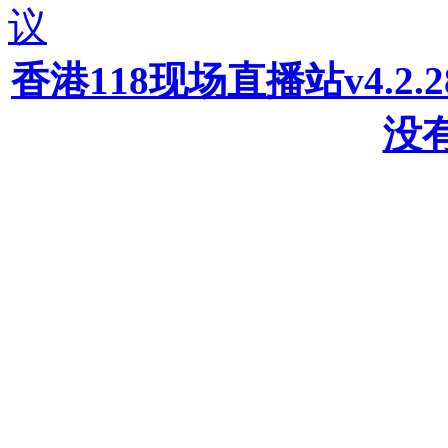
议
香港118现场直播站v4.2
没