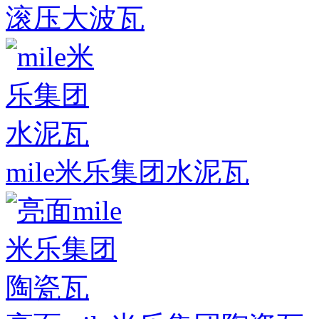
滚压大波瓦
mile米乐集团水泥瓦