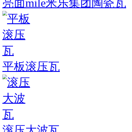
亮面mile米乐集团陶瓷瓦
平板滚压瓦
滚压大波瓦