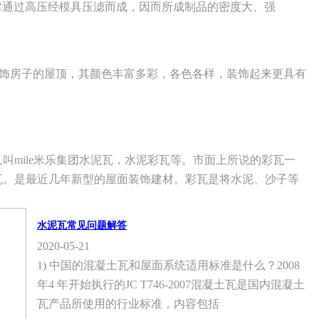
它通过高压经模具压滤而成，因而所成制品的密度大、强
饰房子的屋顶，其颜色丰富多彩，各色各样，装饰起来更具有
，又叫mile米乐集团水泥瓦，水泥彩瓦等。市面上所说的彩瓦一
泥瓦。是最近几年新型的屋面装饰建材。彩瓦是将水泥、沙子等
水泥瓦常见问题解答
2020-05-21
1) 中国的混凝土瓦和屋面系统适用标准是什么？2008
年4 年开始执行的JC T746-2007混凝土瓦是国内混凝土
瓦产品所使用的行业标准，内容包括