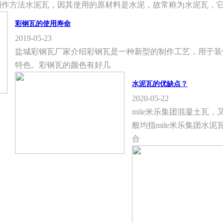
制作方法水泥瓦，因其使用的原材料是水泥，故常称为水泥瓦，
彩钢瓦的使用寿命
2019-05-23
盐城彩钢瓦厂家介绍彩钢瓦是一种新型的制作工艺，用于装
特色。彩钢瓦的颜色有好几
水泥瓦的优缺点？
2020-05-22
mile米乐集团混凝土瓦
般均指mile米乐集团水
合