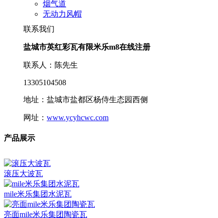
烟气道
无动力风帽
联系我们
盐城市英红彩瓦有限米乐m8在线注册
联系人：陈先生
13305104508
地址：盐城市盐都区杨侍生态园西侧
网址：
www.ycyhcwc.com
产品展示
滚压大波瓦
mile米乐集团水泥瓦
亮面mile米乐集团陶瓷瓦