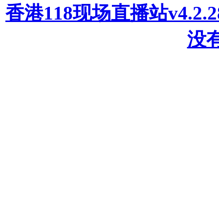
香港118现场直播站v4.2
没