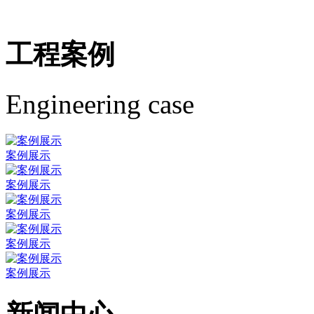
工程案例
Engineering case
案例展示
案例展示
案例展示
案例展示
案例展示