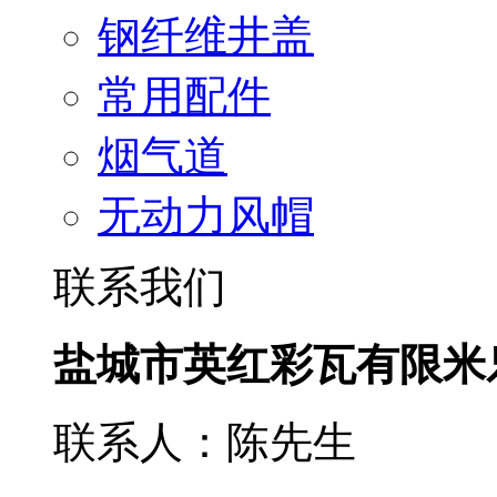
钢纤维井盖
常用配件
烟气道
无动力风帽
联系我们
盐城市英红彩瓦有限米
联系人：陈先生