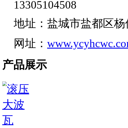
13305104508
地址：盐城市盐都区杨
网址：
www.ycyhcwc.c
产品展示