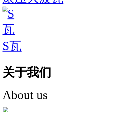
S瓦
关于我们
About us
盐城市英红彩瓦有限米
盐城市英红彩瓦有限米乐m