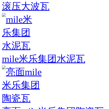
滚压大波瓦
mile米乐集团水泥瓦