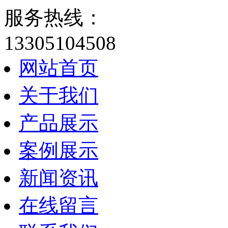
服务热线：
13305104508
网站首页
关于我们
产品展示
案例展示
新闻资讯
在线留言