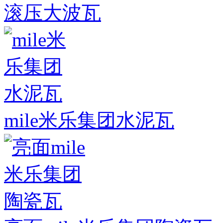
滚压大波瓦
mile米乐集团水泥瓦