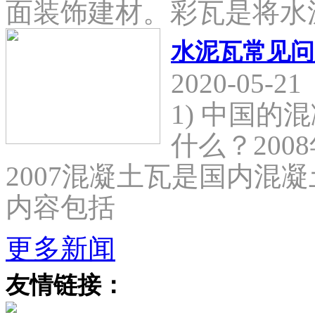
面装饰建材。彩瓦是将水
水泥瓦常见问
2020-05-21
1) 中国
什么？2008
2007混凝土瓦是国内混
内容包括
更多新闻
友情链接：