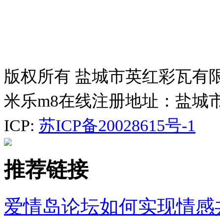
版权所有 盐城市英红彩瓦有
米乐m8在线注册地址：盐城
ICP:
苏ICP备20028615号-1
推荐链接
爱情岛论坛如何实现情感