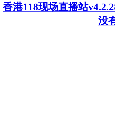
香港118现场直播站v4.2
没