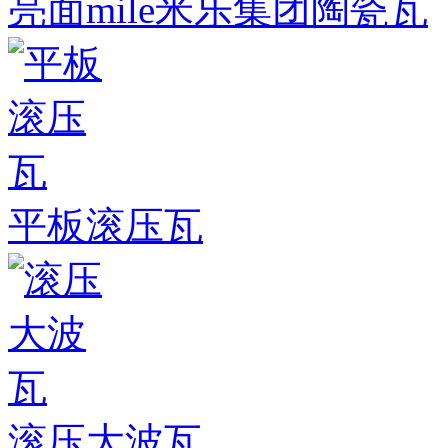
亮面mile米乐集团陶瓷瓦
平板滚压瓦
滚压大波瓦