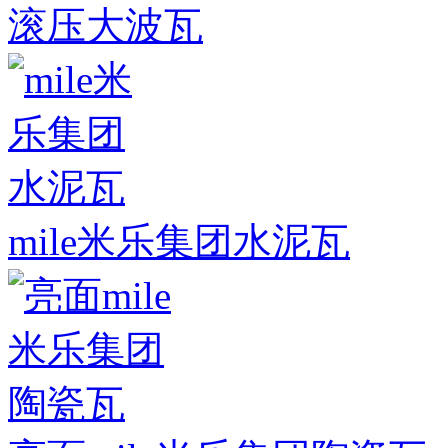
滚压大波瓦
mile米乐集团水泥瓦