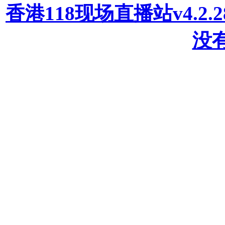
香港118现场直播站v4.2
没