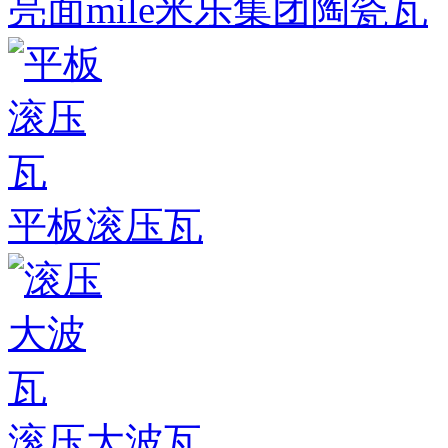
亮面mile米乐集团陶瓷瓦
平板滚压瓦
滚压大波瓦