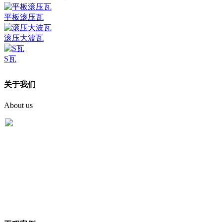
平板滚压瓦
滚压大波瓦
S瓦
关于我们
About us
盐城市英红彩瓦有限米乐m8在线注册
盐城市英红彩瓦有限米乐m8在线注册位于闻名遐迩的“中国砖瓦之乡
百多万张彩瓦，混凝土钢纤维井盖及水泥制品项目! 在市场经济日益
完善销前销后服务。 现本厂生产的产品凭借优良的品质及合理的价
进一步扩大交流合作。 ...