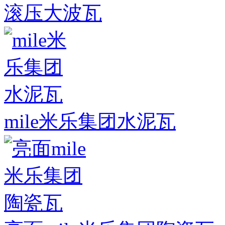
滚压大波瓦
mile米乐集团水泥瓦