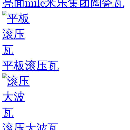
亮面mile米乐集团陶瓷瓦
平板滚压瓦
滚压大波瓦