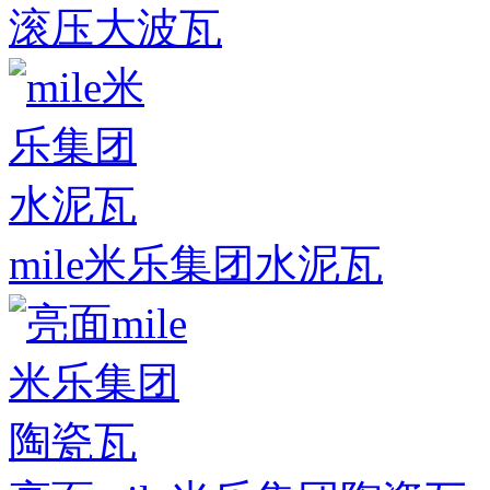
滚压大波瓦
mile米乐集团水泥瓦