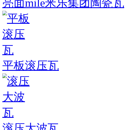
亮面mile米乐集团陶瓷瓦
平板滚压瓦
滚压大波瓦