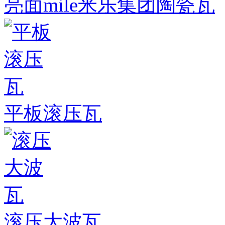
亮面mile米乐集团陶瓷瓦
平板滚压瓦
滚压大波瓦