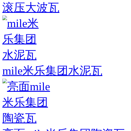
滚压大波瓦
mile米乐集团水泥瓦