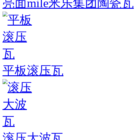
亮面mile米乐集团陶瓷瓦
平板滚压瓦
滚压大波瓦