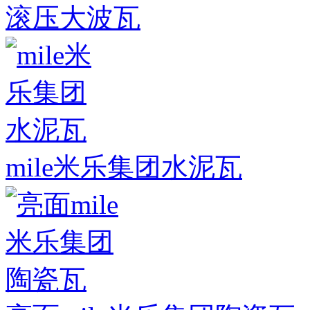
滚压大波瓦
mile米乐集团水泥瓦