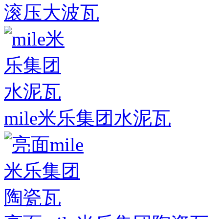
滚压大波瓦
mile米乐集团水泥瓦