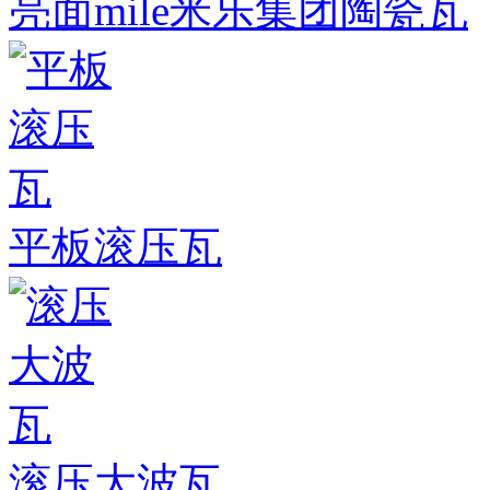
亮面mile米乐集团陶瓷瓦
平板滚压瓦
滚压大波瓦