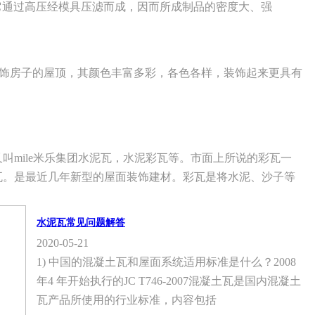
它通过高压经模具压滤而成，因而所成制品的密度大、强
饰房子的屋顶，其颜色丰富多彩，各色各样，装饰起来更具有
，又叫mile米乐集团水泥瓦，水泥彩瓦等。市面上所说的彩瓦一
泥瓦。是最近几年新型的屋面装饰建材。彩瓦是将水泥、沙子等
水泥瓦常见问题解答
2020-05-21
1) 中国的混凝土瓦和屋面系统适用标准是什么？2008
年4 年开始执行的JC T746-2007混凝土瓦是国内混凝土
瓦产品所使用的行业标准，内容包括