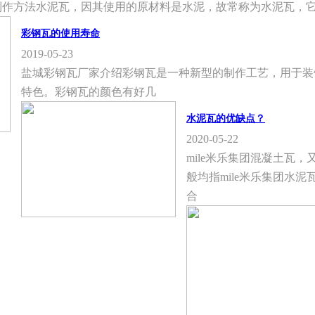
制作方法水泥瓦，因其使用的原材料是水泥，故常称为水泥瓦，
彩钢瓦的使用寿命
2019-05-23
盐城彩钢瓦厂家介绍彩钢瓦是一种新型的制作工艺，用于装
特色。彩钢瓦的颜色有好几
水泥瓦的优缺点？
2020-05-22
mile米乐集团混凝土瓦
般均指mile米乐集团水
合