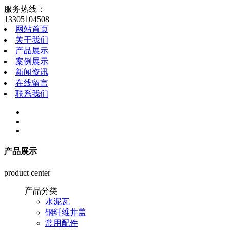
服务热线：
13305104508
网站首页
关于我们
产品展示
案例展示
新闻资讯
在线留言
联系我们
产品展示
product center
产品分类
水泥瓦
钢纤维井盖
常用配件