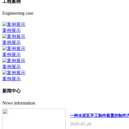
工程案例
Engineering case
案例展示
案例展示
案例展示
案例展示
案例展示
新闻中心
News information
一种水泥瓦手工制作装置的制作
2020-05-26