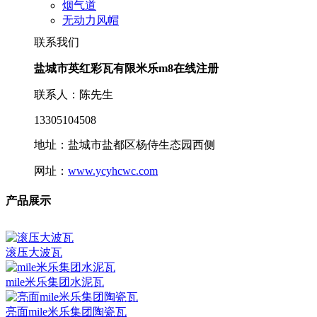
烟气道
无动力风帽
联系我们
盐城市英红彩瓦有限米乐m8在线注册
联系人：陈先生
13305104508
地址：盐城市盐都区杨侍生态园西侧
网址：
www.ycyhcwc.com
产品展示
滚压大波瓦
mile米乐集团水泥瓦
亮面mile米乐集团陶瓷瓦