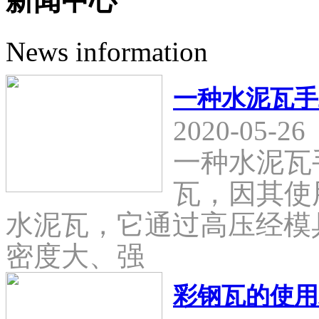
新闻中心
News information
一种水泥瓦手
2020-05-26
一种水泥瓦
瓦，因其使
水泥瓦，它通过高压经模
密度大、强
彩钢瓦的使用