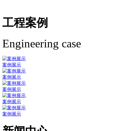
工程案例
Engineering case
案例展示
案例展示
案例展示
案例展示
案例展示