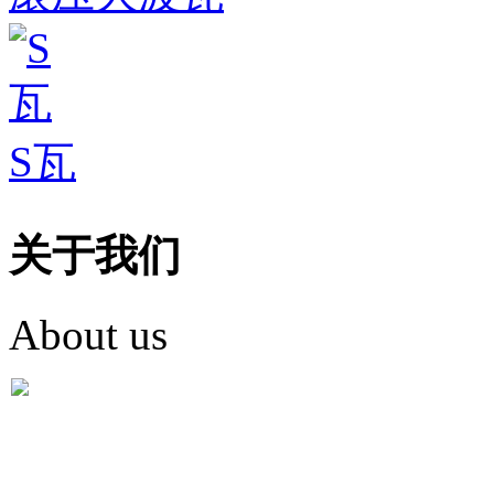
S瓦
关于我们
About us
盐城市英红彩瓦有限米
盐城市英红彩瓦有限米乐m