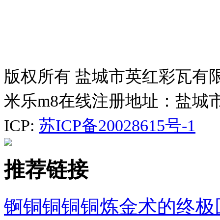
版权所有 盐城市英红彩瓦有
米乐m8在线注册地址：盐城
ICP:
苏ICP备20028615号-1
推荐链接
锕铜铜铜铜炼金术的终极回