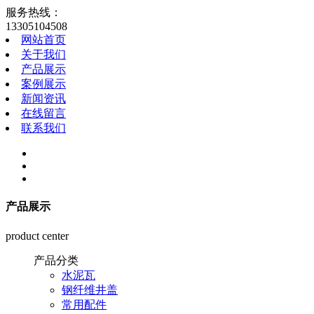
服务热线：
13305104508
网站首页
关于我们
产品展示
案例展示
新闻资讯
在线留言
联系我们
产品展示
product center
产品分类
水泥瓦
钢纤维井盖
常用配件