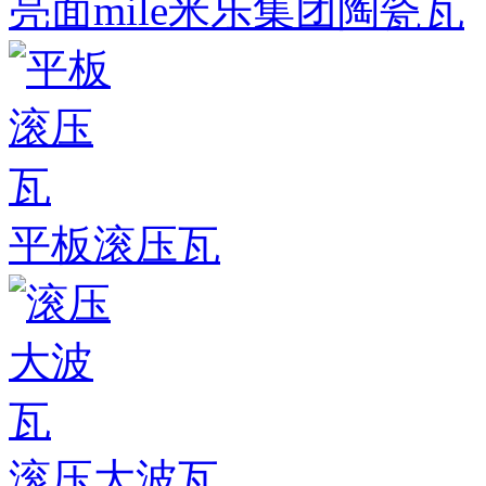
亮面mile米乐集团陶瓷瓦
平板滚压瓦
滚压大波瓦