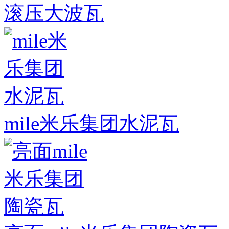
滚压大波瓦
mile米乐集团水泥瓦