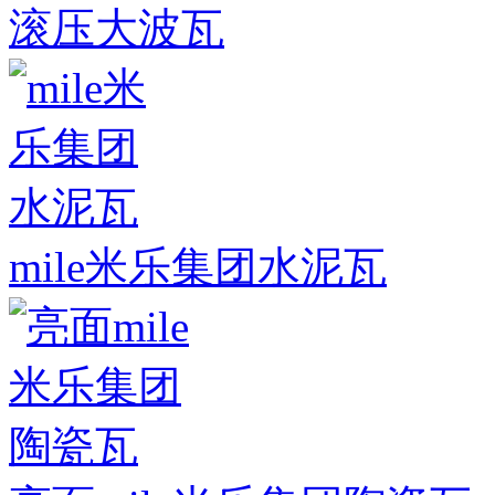
滚压大波瓦
mile米乐集团水泥瓦