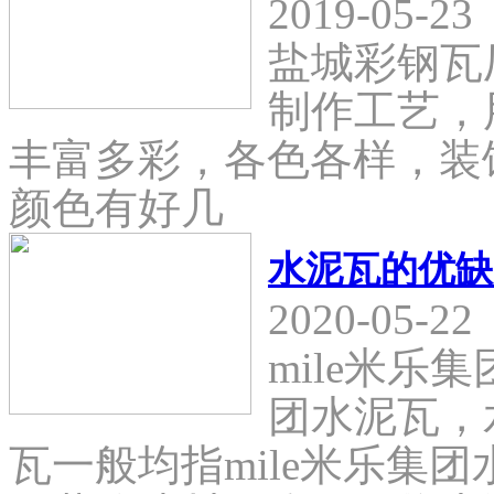
2019-05-23
盐城彩钢瓦
制作工艺，
丰富多彩，各色各样，装
颜色有好几
水泥瓦的优缺
2020-05-22
mile米乐
团水泥瓦，
瓦一般均指mile米乐集