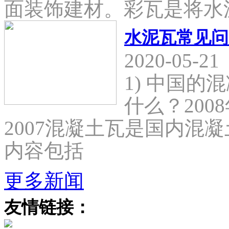
面装饰建材。彩瓦是将水
水泥瓦常见问
2020-05-21
1) 中国
什么？2008
2007混凝土瓦是国内混
内容包括
更多新闻
友情链接：