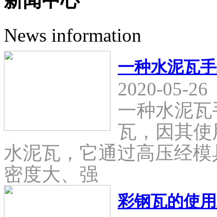
新闻中心
News information
一种水泥瓦手
2020-05-26
一种水泥瓦
瓦，因其使
水泥瓦，它通过高压经模
密度大、强
彩钢瓦的使用