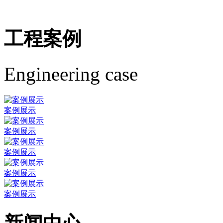
工程案例
Engineering case
案例展示
案例展示
案例展示
案例展示
案例展示