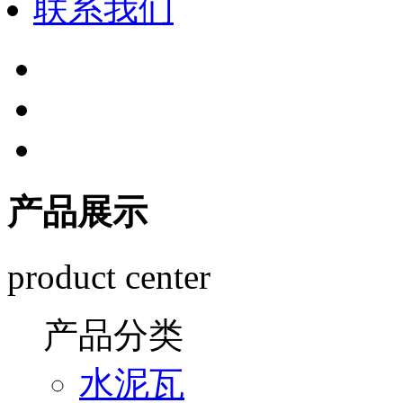
联系我们
产品展示
product center
产品分类
水泥瓦