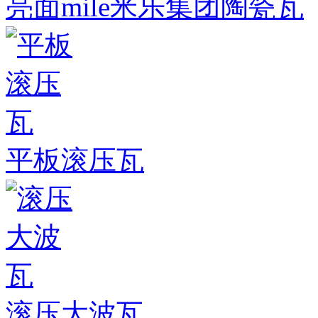
亮面mile米乐集团陶瓷瓦
平板滚压瓦
滚压大波瓦