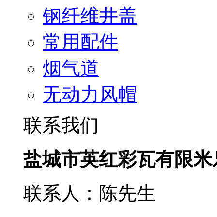
钢纤维井盖
常用配件
烟气道
无动力风帽
联系我们
盐城市英红彩瓦有限米
联系人：陈先生