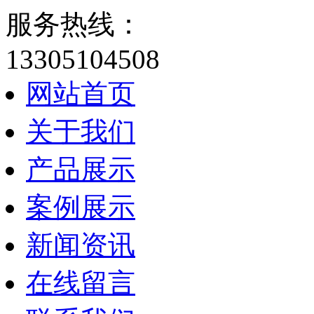
服务热线：
13305104508
网站首页
关于我们
产品展示
案例展示
新闻资讯
在线留言