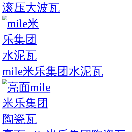
滚压大波瓦
mile米乐集团水泥瓦