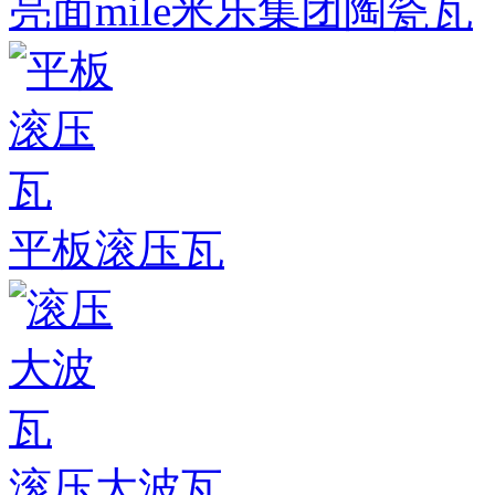
亮面mile米乐集团陶瓷瓦
平板滚压瓦
滚压大波瓦