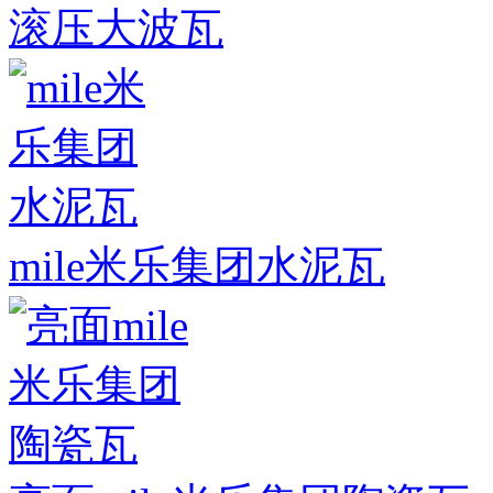
滚压大波瓦
mile米乐集团水泥瓦