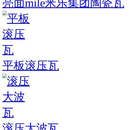
亮面mile米乐集团陶瓷瓦
平板滚压瓦
滚压大波瓦